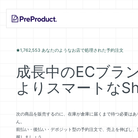
Shopify Crowdfunding Progress Bar Generator
Skip
PreProduct
A
to
Smarter
Pre-order Policy Generator
content
Shopify
Pre-
order
App For
Growing
1,762,553 あなたのようなお店で処理された予約注文
Brands
成長中のECブラ
よりスマートなSh
次の商品を販売するのに、在庫が倉庫に届くまで待つ必要はあ
ん。
前払い・後払い・デポジット型の予約注文で、売上を伸ばし、
握しましょう。