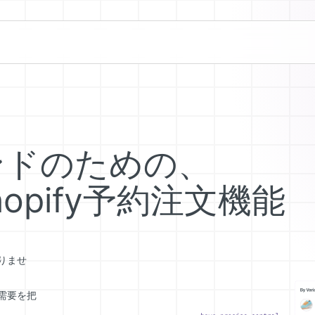
ンドのための、
opify予約注文機能
りませ
需要を把