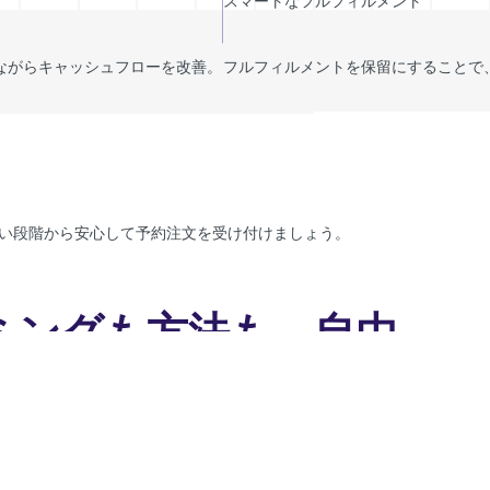
スマートなフルフィルメント
ながらキャッシュフローを改善。
フルフィルメントを保留にすることで
い段階から安心して予約注文を受け付けましょう。
ミングも方法も、自由
金をコントロール
た方法で柔軟に課金できます。前払い・後払い・一部支払い