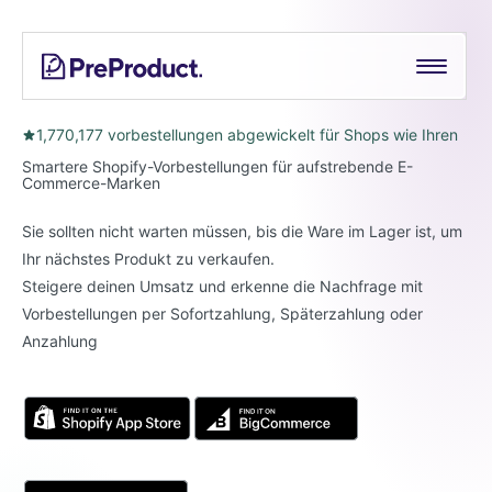
Skip
See all
PreProduct
A
Shopify Crowdfunding Progress Bar Generator
to
Smarter
content
Shopify
Pre-order Policy Generator
Pre-
1,770,177 vorbestellungen abgewickelt für Shops wie Ihren
order
Smartere Shopify-Vorbestellungen für aufstrebende E-
App For
Commerce-Marken
Growing
Brands
Sie sollten nicht warten müssen, bis die Ware im Lager ist, um
Ihr nächstes Produkt zu verkaufen.
Steigere deinen Umsatz und erkenne die Nachfrage mit
Vorbestellungen per Sofortzahlung, Späterzahlung oder
Anzahlung